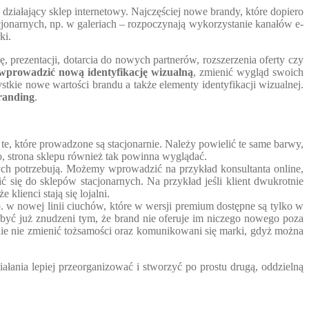
ziałający sklep internetowy. Najczęściej nowe brandy, które dopiero
acjonarnych, np. w galeriach – rozpoczynają wykorzystanie kanałów e-
ki.
, prezentacji, dotarcia do nowych partnerów, rozszerzenia oferty czy
wprowadzić nową identyfikację wizualną
, zmienić wygląd swoich
tkie nowe wartości brandu a także elementy identyfikacji wizualnej.
randing
.
 te, które prowadzone są stacjonarnie. Należy powielić te same barwy,
o, strona sklepu również tak powinna wyglądać.
rych potrzebują. Możemy wprowadzić na przykład konsultanta online,
ć się do sklepów stacjonarnych. Na przykład jeśli klient dwukrotnie
lienci stają się lojalni.
w nowej linii ciuchów, które w wersji premium dostępne są tylko w
być już znudzeni tym, że brand nie oferuje im niczego nowego poza
łnie nie zmienić tożsamości oraz komunikowani się marki, gdyż można
ałania lepiej przeorganizować i stworzyć po prostu drugą, oddzielną