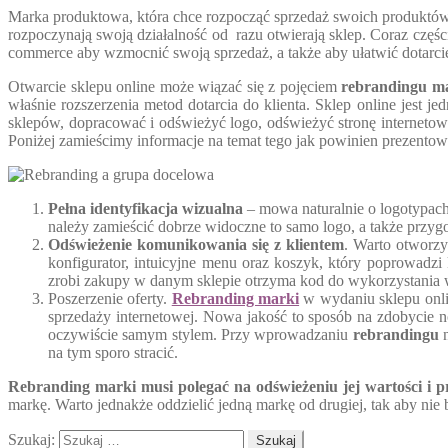
Marka produktowa, która chce rozpocząć sprzedaż swoich produktów o
rozpoczynają swoją działalność od razu otwierają sklep. Coraz częśc
commerce aby wzmocnić swoją sprzedaż, a także aby ułatwić dotarcie 
Otwarcie sklepu online może wiązać się z pojęciem
rebrandingu m
właśnie rozszerzenia metod dotarcia do klienta. Sklep online jest je
sklepów, dopracować i odświeżyć logo, odświeżyć stronę internetową
Poniżej zamieścimy informacje na temat tego jak powinien prezentow
Pełna identyfikacja wizualna
– mowa naturalnie o logotypach,
należy zamieścić dobrze widoczne to samo logo, a także przyg
Odświeżenie komunikowania się z klientem
. Warto otworzy
konfigurator, intuicyjne menu oraz koszyk, który poprowadzi 
zrobi zakupy w danym sklepie otrzyma kod do wykorzystania w s
Poszerzenie oferty.
Rebranding marki
w wydaniu sklepu onli
sprzedaży internetowej. Nowa jakość to sposób na zdobycie n
oczywiście samym stylem. Przy wprowadzaniu
rebrandingu
n
na tym sporo stracić.
Rebranding marki musi polegać na odświeżeniu jej wartości i pr
markę. Warto jednakże oddzielić jedną markę od drugiej, tak aby nie
Szukaj: