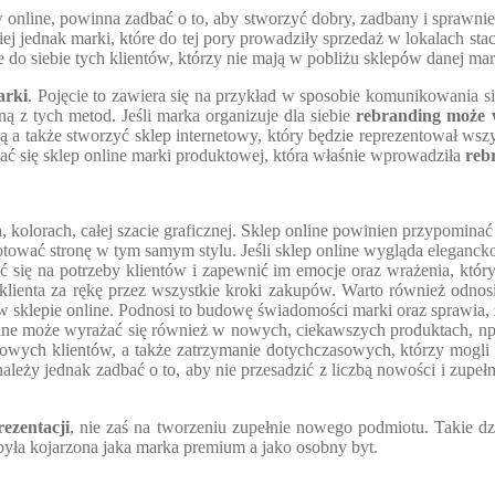
nline, powinna zadbać o to, aby stworzyć dobry, zadbany i sprawnie d
iej jednak marki, które do tej pory prowadziły sprzedaż w lokalach st
do siebie tych klientów, którzy nie mają w pobliżu sklepów danej mar
arki
. Pojęcie to zawiera się na przykład w sposobie komunikowania się
dną z tych metod. Jeśli marka organizuje dla siebie
rebranding może 
 a także stworzyć sklep internetowy, który będzie reprezentował wszys
ać się sklep online marki produktowej, która właśnie wprowadziła
reb
 kolorach, całej szacie graficznej. Sklep online powinien przypominać
otować stronę w tym samym stylu. Jeśli sklep online wygląda eleganck
ć się na potrzeby klientów i zapewnić im emocje oraz wrażenia, któ
klienta za rękę przez wszystkie kroki zakupów. Warto również odnosi
klepie online. Podnosi to budowę świadomości marki oraz sprawia, że k
ne może wyrażać się również w nowych, ciekawszych produktach, np. 
owych klientów, a także zatrzymanie dotychczasowych, którzy mogli 
ależy jednak zadbać o to, aby nie przesadzić z liczbą nowości i zupe
ezentacji
, nie zaś na tworzeniu zupełnie nowego podmiotu. Takie dzi
 była kojarzona jaka marka premium a jako osobny byt.