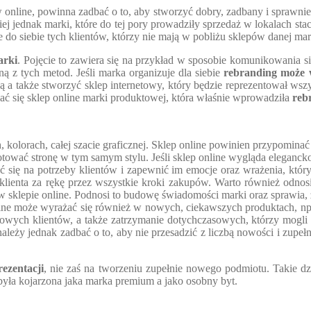
nline, powinna zadbać o to, aby stworzyć dobry, zadbany i sprawnie d
iej jednak marki, które do tej pory prowadziły sprzedaż w lokalach st
do siebie tych klientów, którzy nie mają w pobliżu sklepów danej mar
arki
. Pojęcie to zawiera się na przykład w sposobie komunikowania się
dną z tych metod. Jeśli marka organizuje dla siebie
rebranding może 
 a także stworzyć sklep internetowy, który będzie reprezentował wszys
ać się sklep online marki produktowej, która właśnie wprowadziła
reb
 kolorach, całej szacie graficznej. Sklep online powinien przypominać
otować stronę w tym samym stylu. Jeśli sklep online wygląda eleganck
ć się na potrzeby klientów i zapewnić im emocje oraz wrażenia, któ
klienta za rękę przez wszystkie kroki zakupów. Warto również odnosi
klepie online. Podnosi to budowę świadomości marki oraz sprawia, że k
ne może wyrażać się również w nowych, ciekawszych produktach, np. 
owych klientów, a także zatrzymanie dotychczasowych, którzy mogli 
ależy jednak zadbać o to, aby nie przesadzić z liczbą nowości i zupe
ezentacji
, nie zaś na tworzeniu zupełnie nowego podmiotu. Takie dzi
 była kojarzona jaka marka premium a jako osobny byt.