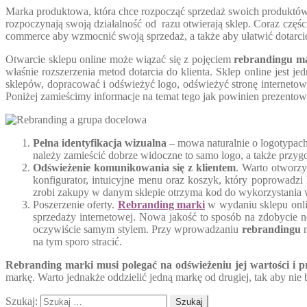
Marka produktowa, która chce rozpocząć sprzedaż swoich produktów o
rozpoczynają swoją działalność od razu otwierają sklep. Coraz częśc
commerce aby wzmocnić swoją sprzedaż, a także aby ułatwić dotarcie 
Otwarcie sklepu online może wiązać się z pojęciem
rebrandingu m
właśnie rozszerzenia metod dotarcia do klienta. Sklep online jest je
sklepów, dopracować i odświeżyć logo, odświeżyć stronę internetową
Poniżej zamieścimy informacje na temat tego jak powinien prezentow
Pełna identyfikacja wizualna
– mowa naturalnie o logotypach,
należy zamieścić dobrze widoczne to samo logo, a także przyg
Odświeżenie komunikowania się z klientem
. Warto otworzy
konfigurator, intuicyjne menu oraz koszyk, który poprowadzi 
zrobi zakupy w danym sklepie otrzyma kod do wykorzystania w s
Poszerzenie oferty.
Rebranding marki
w wydaniu sklepu onli
sprzedaży internetowej. Nowa jakość to sposób na zdobycie n
oczywiście samym stylem. Przy wprowadzaniu
rebrandingu
n
na tym sporo stracić.
Rebranding marki musi polegać na odświeżeniu jej wartości i pr
markę. Warto jednakże oddzielić jedną markę od drugiej, tak aby nie
Szukaj: