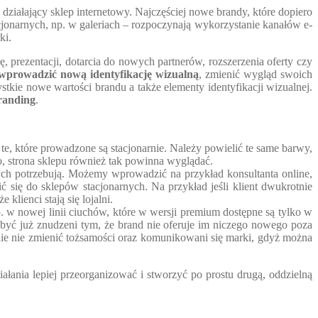
ziałający sklep internetowy. Najczęściej nowe brandy, które dopiero
acjonarnych, np. w galeriach – rozpoczynają wykorzystanie kanałów e-
ki.
, prezentacji, dotarcia do nowych partnerów, rozszerzenia oferty czy
wprowadzić nową identyfikację wizualną
, zmienić wygląd swoich
tkie nowe wartości brandu a także elementy identyfikacji wizualnej.
randing
.
 te, które prowadzone są stacjonarnie. Należy powielić te same barwy,
o, strona sklepu również tak powinna wyglądać.
rych potrzebują. Możemy wprowadzić na przykład konsultanta online,
ć się do sklepów stacjonarnych. Na przykład jeśli klient dwukrotnie
lienci stają się lojalni.
w nowej linii ciuchów, które w wersji premium dostępne są tylko w
być już znudzeni tym, że brand nie oferuje im niczego nowego poza
łnie nie zmienić tożsamości oraz komunikowani się marki, gdyż można
ałania lepiej przeorganizować i stworzyć po prostu drugą, oddzielną