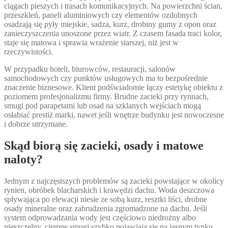
ciągach pieszych i trasach komunikacyjnych. Na powierzchni ścian,
przeszkleń, paneli aluminiowych czy elementów ozdobnych
osadzają się pyły miejskie, sadza, kurz, drobiny gumy z opon oraz
zanieczyszczenia unoszone przez wiatr. Z czasem fasada traci kolor,
staje się matowa i sprawia wrażenie starszej, niż jest w
rzeczywistości.
W przypadku hoteli, biurowców, restauracji, salonów
samochodowych czy punktów usługowych ma to bezpośrednie
znaczenie biznesowe. Klient podświadomie łączy estetykę obiektu z
poziomem profesjonalizmu firmy. Brudne zacieki przy rynnach,
smugi pod parapetami lub osad na szklanych wejściach mogą
osłabiać prestiż marki, nawet jeśli wnętrze budynku jest nowoczesne
i dobrze utrzymane.
Skąd biorą się zacieki, osady i matowe
naloty?
Jednym z najczęstszych problemów są zacieki powstające w okolicy
rynien, obróbek blacharskich i krawędzi dachu. Woda deszczowa
spływająca po elewacji niesie ze sobą kurz, resztki liści, drobne
osady mineralne oraz zabrudzenia zgromadzone na dachu. Jeśli
system odprowadzania wody jest częściowo niedrożny albo
nieszczelny, ciemne smugi szybko pojawiają się na jasnym tynku,