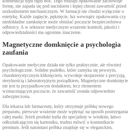
konstrukcja typu rigid box. Tego rodzaju opakowanie zachowuje
formę, nie zapada się pod naciskiem i lepiej chroni zawartość przed
uszkodzeniem mechanicznym. W farmacji nie chodzi wyłącznie o
estetykę. Każde zagięcie, pęknięcie, luz wewnątrz opakowania czy
niedokładne zamknięcie może obniżać poczucie bezpieczeństwa
odbiorcy. A w sektorze medycznym wrażenie kontroli, jakości i
odpowiedzialności ma ogromne znaczenie.
Magnetyczne domknięcie a psychologia
zaufania
Opakowanie medyczne działa nie tylko praktycznie, ale również
psychologicznie. Solidne pudełko, które zamyka się pewnym,
charakterystycznym kliknięciem, wywołuje skojarzenie z precyzją,
sterylnością i laboratoryjnym porządkiem. Magnetyczne domknięcie
nie jest tu przypadkowym dodatkiem, lecz elementem
wzmacniającym poczucie, że zawartość została odpowiednio
zabezpieczona.
Dla lekarza lub farmaceuty, który otrzymuje próbkę nowego
preparatu, pierwsze wrażenie może wpłynąć na sposób postrzegania
całej marki. Jeżeli produkt trafia do specjalisty w wiotkim, łatwo
odkształcającym się kartoniku, trudno mówić o komunikacie
premium. Jeśli natomiast próbka znajduje się w eleganckim,