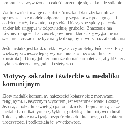
proporcje są wyważone, a całość prezentuje się lekko, ale solidnie.
Warto zwrócić uwagę na splot łańcuszka. Dla dziecka dobrze
sprawdzają się modele odporne na przypadkowe pociągnięcia i
codzienne użytkowanie, na przykład klasyczne sploty pancerka,
ankier lub singapur w odpowiedniej grubości. Znaczenie ma
również długość. Łańcuszek powinien układać się wygodnie na
szyi, nie uciskać i nie być na tyle długi, by łatwo zahaczał o ubrania.
Jeśli medalik jest bardzo lekki, wystarczy subtelny łańcuszek. Przy
większej zawieszce lepiej wybrać model o nieco solidniejszej
konstrukcji. Dobry jubiler pomoże dobrać komplet tak, aby biżuteria
była bezpieczna, wygodna i estetyczna.
Motywy sakralne i świeckie w medaliku
komunijnym
Złoty medalik komunijny najczęściej kojarzy się z motywami
religijnymi. Klasycznym wyborem jest wizerunek Matki Boskiej,
Jezusa, aniołka lub świętego patrona dziecka. Popularne są także
medaliki z delikatnym krzyżykiem, gołębicą albo motywem hostii.
Takie symbole nawiązują bezpośrednio do duchowego charakteru
uroczystości i podkreślają jej wyjątkowość.