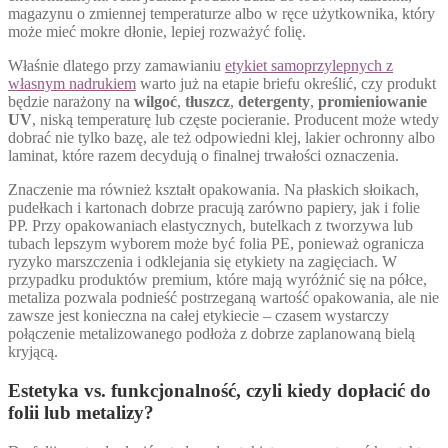
magazynu o zmiennej temperaturze albo w ręce użytkownika, który
może mieć mokre dłonie, lepiej rozważyć folię.
Właśnie dlatego przy zamawianiu
etykiet samoprzylepnych z
własnym nadrukiem
warto już na etapie briefu określić, czy produkt
będzie narażony na
wilgoć
,
tłuszcz
,
detergenty
,
promieniowanie
UV
, niską temperaturę lub częste pocieranie. Producent może wtedy
dobrać nie tylko bazę, ale też odpowiedni klej, lakier ochronny albo
laminat, które razem decydują o finalnej trwałości oznaczenia.
Znaczenie ma również kształt opakowania. Na płaskich słoikach,
pudełkach i kartonach dobrze pracują zarówno papiery, jak i folie
PP. Przy opakowaniach elastycznych, butelkach z tworzywa lub
tubach lepszym wyborem może być folia PE, ponieważ ogranicza
ryzyko marszczenia i odklejania się etykiety na zagięciach. W
przypadku produktów premium, które mają wyróżnić się na półce,
metaliza pozwala podnieść postrzeganą wartość opakowania, ale nie
zawsze jest konieczna na całej etykiecie – czasem wystarczy
połączenie metalizowanego podłoża z dobrze zaplanowaną bielą
kryjącą.
Estetyka vs. funkcjonalność, czyli kiedy dopłacić do
folii lub metalizy?