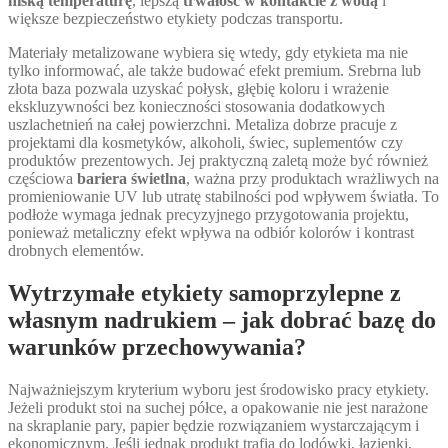
niską temperaturę
, lepszą
trwałość w kontakcie z wodą
i
większe bezpieczeństwo etykiety podczas transportu.
Materiały metalizowane wybiera się wtedy, gdy etykieta ma nie
tylko informować, ale także budować efekt premium. Srebrna lub
złota baza pozwala uzyskać połysk, głębię koloru i wrażenie
ekskluzywności bez konieczności stosowania dodatkowych
uszlachetnień na całej powierzchni. Metaliza dobrze pracuje z
projektami dla kosmetyków, alkoholi, świec, suplementów czy
produktów prezentowych. Jej praktyczną zaletą może być również
częściowa
bariera świetlna
, ważna przy produktach wrażliwych na
promieniowanie UV lub utratę stabilności pod wpływem światła. To
podłoże wymaga jednak precyzyjnego przygotowania projektu,
ponieważ metaliczny efekt wpływa na odbiór kolorów i kontrast
drobnych elementów.
Wytrzymałe etykiety samoprzylepne z
własnym nadrukiem – jak dobrać bazę do
warunków przechowywania?
Najważniejszym kryterium wyboru jest środowisko pracy etykiety.
Jeżeli produkt stoi na suchej półce, a opakowanie nie jest narażone
na skraplanie pary, papier będzie rozwiązaniem wystarczającym i
ekonomicznym. Jeśli jednak produkt trafia do lodówki, łazienki,