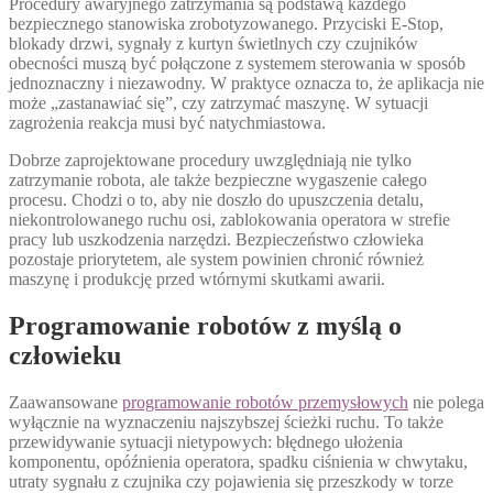
Procedury awaryjnego zatrzymania są podstawą każdego
bezpiecznego stanowiska zrobotyzowanego. Przyciski E-Stop,
blokady drzwi, sygnały z kurtyn świetlnych czy czujników
obecności muszą być połączone z systemem sterowania w sposób
jednoznaczny i niezawodny. W praktyce oznacza to, że aplikacja nie
może „zastanawiać się”, czy zatrzymać maszynę. W sytuacji
zagrożenia reakcja musi być natychmiastowa.
Dobrze zaprojektowane procedury uwzględniają nie tylko
zatrzymanie robota, ale także bezpieczne wygaszenie całego
procesu. Chodzi o to, aby nie doszło do upuszczenia detalu,
niekontrolowanego ruchu osi, zablokowania operatora w strefie
pracy lub uszkodzenia narzędzi. Bezpieczeństwo człowieka
pozostaje priorytetem, ale system powinien chronić również
maszynę i produkcję przed wtórnymi skutkami awarii.
Programowanie robotów z myślą o
człowieku
Zaawansowane
programowanie robotów przemysłowych
nie polega
wyłącznie na wyznaczeniu najszybszej ścieżki ruchu. To także
przewidywanie sytuacji nietypowych: błędnego ułożenia
komponentu, opóźnienia operatora, spadku ciśnienia w chwytaku,
utraty sygnału z czujnika czy pojawienia się przeszkody w torze