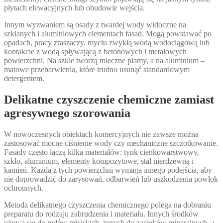
płytach elewacyjnych lub obudowie wejścia.
Innym wyzwaniem są osady z twardej wody widoczne na
szklanych i aluminiowych elementach fasad. Mogą powstawać po
opadach, pracy zraszaczy, myciu zwykłą wodą wodociągową lub
kontakcie z wodą spływającą z betonowych i metalowych
powierzchni. Na szkle tworzą mleczne plamy, a na aluminium –
matowe przebarwienia, które trudno usunąć standardowym
detergentem.
Delikatne czyszczenie chemiczne zamiast
agresywnego szorowania
W nowoczesnych obiektach komercyjnych nie zawsze można
zastosować mocne ciśnienie wody czy mechaniczne szczotkowanie.
Fasady często łączą kilka materiałów: tynk cienkowarstwowy,
szkło, aluminium, elementy kompozytowe, stal nierdzewną i
kamień. Każda z tych powierzchni wymaga innego podejścia, aby
nie doprowadzić do zarysowań, odbarwień lub uszkodzenia powłok
ochronnych.
Metoda delikatnego czyszczenia chemicznego polega na dobraniu
preparatu do rodzaju zabrudzenia i materiału. Innych środków
używa się do pyłów miejskich, innych do zacieków mineralnych, a