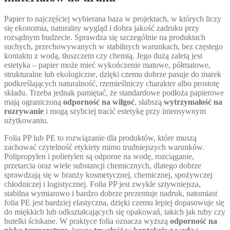
Papier to najczęściej wybierana baza w projektach, w których liczy
się ekonomia, naturalny wygląd i dobra jakość zadruku przy
rozsądnym budżecie. Sprawdza się szczególnie na produktach
suchych, przechowywanych w stabilnych warunkach, bez częstego
kontaktu z wodą, tłuszczem czy chemią. Jego dużą zaletą jest
estetyka – papier może mieć wykończenie matowe, półmatowe,
strukturalne lub ekologiczne, dzięki czemu dobrze pasuje do marek
podkreślających naturalność, rzemieślniczy charakter albo prostotę
składu. Trzeba jednak pamiętać, że standardowe podłoża papierowe
mają ograniczoną
odporność na wilgoć
, słabszą
wytrzymałość na
rozrywanie
i mogą szybciej tracić estetykę przy intensywnym
użytkowaniu.
Folia PP lub PE to rozwiązanie dla produktów, które muszą
zachować czytelność etykiety mimo trudniejszych warunków.
Polipropylen i polietylen są odporne na wodę, rozciąganie,
przetarcia oraz wiele substancji chemicznych, dlatego dobrze
sprawdzają się w branży kosmetycznej, chemicznej, spożywczej
chłodniczej i logistycznej. Folia PP jest zwykle sztywniejsza,
stabilna wymiarowo i bardzo dobrze prezentuje nadruk, natomiast
folia PE jest bardziej elastyczna, dzięki czemu lepiej dopasowuje się
do miękkich lub odkształcających się opakowań, takich jak tuby czy
butelki ściskane. W praktyce folia oznacza wyższą
odporność na