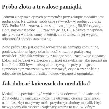
Próba złota a trwałość pamiątki
Jednym z najważniejszych parametrów przy zakupie medalika jest
próba złota. Najczęściej spotykane są wyroby w próbie 585 oraz
333. Próba 585 oznacza, że w stopie znajduje się 58,5% czystego
złota, natomiast próba 333 zawiera go 33,3%. Różnica ta wpływa
nie tylko na wartość samej biżuterii, ale również na jej wygląd,
odporność i sposób starzenia się.
Złoto próby 585 jest chętnie wybierane na pamiątki komunijne,
ponieważ dobrze łączy szlachetność kruszcu z praktyczną
trwałością. Medalik wykonany z takiego stopu zachowuje elegancki
kolor, jest bardziej wartościowy i lepiej sprawdza się jako prezent na
lata. Próba 333 bywa tańszą alternatywą, ale przy pamiątce o
symbolicznym znaczeniu warto rozważyć, czy oszczędność nie
odbędzie się kosztem prestiżu i długowieczności upominku.
Jak dobrać łańcuszek do medalika?
Medalik nie powinien być wybierany w oderwaniu od łańcuszka.
Zbyt delikatny łańcuszek może nie utrzymać cięższej zawieszki,
natomiast zbyt masywny może przytłoczyć drobny medalik i być
niewygodny dla dziecka. Najlepszy zestaw to taki, w którym