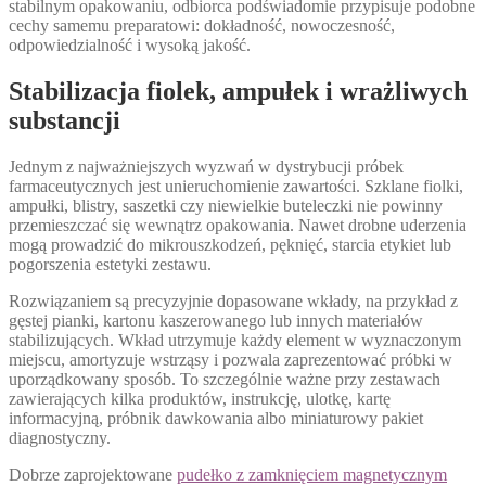
stabilnym opakowaniu, odbiorca podświadomie przypisuje podobne
cechy samemu preparatowi: dokładność, nowoczesność,
odpowiedzialność i wysoką jakość.
Stabilizacja fiolek, ampułek i wrażliwych
substancji
Jednym z najważniejszych wyzwań w dystrybucji próbek
farmaceutycznych jest unieruchomienie zawartości. Szklane fiolki,
ampułki, blistry, saszetki czy niewielkie buteleczki nie powinny
przemieszczać się wewnątrz opakowania. Nawet drobne uderzenia
mogą prowadzić do mikrouszkodzeń, pęknięć, starcia etykiet lub
pogorszenia estetyki zestawu.
Rozwiązaniem są precyzyjnie dopasowane wkłady, na przykład z
gęstej pianki, kartonu kaszerowanego lub innych materiałów
stabilizujących. Wkład utrzymuje każdy element w wyznaczonym
miejscu, amortyzuje wstrząsy i pozwala zaprezentować próbki w
uporządkowany sposób. To szczególnie ważne przy zestawach
zawierających kilka produktów, instrukcję, ulotkę, kartę
informacyjną, próbnik dawkowania albo miniaturowy pakiet
diagnostyczny.
Dobrze zaprojektowane
pudełko z zamknięciem magnetycznym