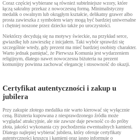
Coraz częściej wybierane są również subtelniejsze wzory, które
łączą sakralny przekaz z nowoczesną formą. Minimalistyczny
medalik o owalnym lub okrągłym kształcie, delikatny grawer albo
prosta zawieszka z symbolem wiary mogą być bardziej uniwersalne
i chętniej noszone przez dziecko także po uroczystości.
Niektórzy decydują się na motywy świeckie, na przykład serce,
gwiazdkę lub zawieszkę z inicjałem. Taki wybór sprawdzi się
szczególnie wtedy, gdy prezent ma mieć bardziej osobisty charakter.
Warto jednak pamiętać, że Pierwsza Komunia jest wydarzeniem
religijnym, dlatego nawet nowoczesna biżuteria na prezent
komunijny powinna zachować elegancję i stosowność do okazji.
Certyfikat autentyczności i zakup u
jubilera
Przy zakupie złotego medalika nie warto kierować się wyłącznie
ceną. Biżuteria kupowana z niesprawdzonego źródła może
wyglądać atrakcyjnie, ale nie zawsze daje pewność co do próby
złota, jakości wykonania czy pochodzenia ewentualnych kamieni.
Dlatego najlepiej wybierać jubilera, który oferuje certyfikaty
autentyczności kruszcu i kamieni oraz jasno informuje o