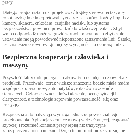
pracy.
Dlatego programista musi projektować logikę sterowania tak, aby
robot bezbłędnie interpretował sygnały z sensorów. Każdy impuls z
kamery, skanera, enkodera, czujnika nacisku lub systemu
bezpieczeństwa powinien prowadzić do właściwej reakcji. Zbyt
wolna odpowiedź może zagrozić zdrowiu operatora, a zbyt czułe
ustawienia mogą powodować niepotrzebne zatrzymania linii. Sztuką
jest znalezienie równowagi między wydajnością a ochroną ludzi.
Bezpieczna kooperacja człowieka i
maszyny
Przyszłość fabryk nie polega na całkowitym usunięciu człowieka z
produkcji. Przeciwnie, coraz większe znaczenie będzie miała mądra
współpraca operatorów, automatyków, robotów i systemów
sterujących. Człowiek wnosi doświadczenie, ocenę sytuacji i
elastyczność, a technologia zapewnia powtarzalność, siłę oraz
precyzję.
Bezpieczna automatyzacja wymaga jednak odpowiedzialnego
projektowania. Aplikacje sterujące muszą widzieć więcej, reagować
szybciej i rozumieć kontekst pracy lepiej niż tradycyjne
zabezpieczenia mechaniczne. Dzięki temu robot może stać się nie