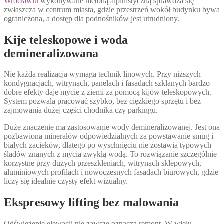
Wrocławiu
wykonywane metodą alpinistyczną sprawdza się
zwłaszcza w centrum miasta, gdzie przestrzeń wokół budynku bywa
ograniczona, a dostęp dla podnośników jest utrudniony.
Kije teleskopowe i woda
demineralizowana
Nie każda realizacja wymaga technik linowych. Przy niższych
kondygnacjach, witrynach, panelach i fasadach szklanych bardzo
dobre efekty daje mycie z ziemi za pomocą kijów teleskopowych.
System pozwala pracować szybko, bez ciężkiego sprzętu i bez
zajmowania dużej części chodnika czy parkingu.
Duże znaczenie ma zastosowanie wody demineralizowanej. Jest ona
pozbawiona minerałów odpowiedzialnych za powstawanie smug i
białych zacieków, dlatego po wyschnięciu nie zostawia typowych
śladów znanych z mycia zwykłą wodą. To rozwiązanie szczególnie
korzystne przy dużych przeszkleniach, witrynach sklepowych,
aluminiowych profilach i nowoczesnych fasadach biurowych, gdzie
liczy się idealnie czysty efekt wizualny.
Ekspresowy lifting bez malowania
Odświeżenie elewacji nie zawsze oznacza remont. W wielu