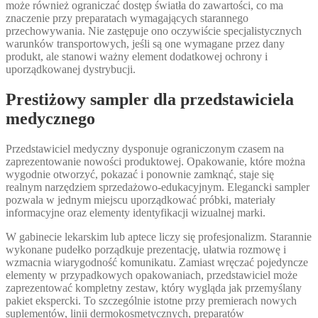
może również ograniczać dostęp światła do zawartości, co ma
znaczenie przy preparatach wymagających starannego
przechowywania. Nie zastępuje ono oczywiście specjalistycznych
warunków transportowych, jeśli są one wymagane przez dany
produkt, ale stanowi ważny element dodatkowej ochrony i
uporządkowanej dystrybucji.
Prestiżowy sampler dla przedstawiciela
medycznego
Przedstawiciel medyczny dysponuje ograniczonym czasem na
zaprezentowanie nowości produktowej. Opakowanie, które można
wygodnie otworzyć, pokazać i ponownie zamknąć, staje się
realnym narzędziem sprzedażowo-edukacyjnym. Elegancki sampler
pozwala w jednym miejscu uporządkować próbki, materiały
informacyjne oraz elementy identyfikacji wizualnej marki.
W gabinecie lekarskim lub aptece liczy się profesjonalizm. Starannie
wykonane pudełko porządkuje prezentację, ułatwia rozmowę i
wzmacnia wiarygodność komunikatu. Zamiast wręczać pojedyncze
elementy w przypadkowych opakowaniach, przedstawiciel może
zaprezentować kompletny zestaw, który wygląda jak przemyślany
pakiet ekspercki. To szczególnie istotne przy premierach nowych
suplementów, linii dermokosmetycznych, preparatów