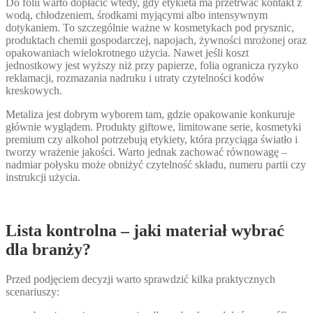
Do folii warto dopłacić wtedy, gdy etykieta ma przetrwać kontakt z
wodą, chłodzeniem, środkami myjącymi albo intensywnym
dotykaniem. To szczególnie ważne w kosmetykach pod prysznic,
produktach chemii gospodarczej, napojach, żywności mrożonej oraz
opakowaniach wielokrotnego użycia. Nawet jeśli koszt
jednostkowy jest wyższy niż przy papierze, folia ogranicza ryzyko
reklamacji, rozmazania nadruku i utraty czytelności kodów
kreskowych.
Metaliza jest dobrym wyborem tam, gdzie opakowanie konkuruje
głównie wyglądem. Produkty giftowe, limitowane serie, kosmetyki
premium czy alkohol potrzebują etykiety, która przyciąga światło i
tworzy wrażenie jakości. Warto jednak zachować równowagę –
nadmiar połysku może obniżyć czytelność składu, numeru partii czy
instrukcji użycia.
Lista kontrolna – jaki materiał wybrać
dla branży?
Przed podjęciem decyzji warto sprawdzić kilka praktycznych
scenariuszy: