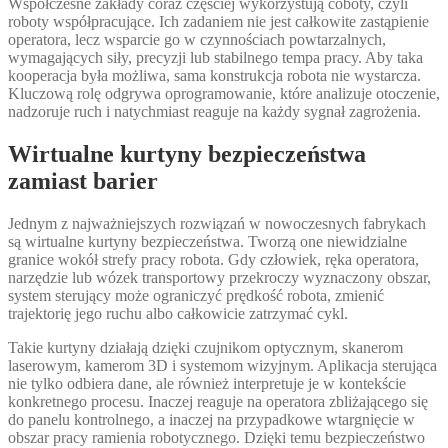
Współczesne zakłady coraz częściej wykorzystują coboty, czyli
roboty współpracujące. Ich zadaniem nie jest całkowite zastąpienie
operatora, lecz wsparcie go w czynnościach powtarzalnych,
wymagających siły, precyzji lub stabilnego tempa pracy. Aby taka
kooperacja była możliwa, sama konstrukcja robota nie wystarcza.
Kluczową rolę odgrywa oprogramowanie, które analizuje otoczenie,
nadzoruje ruch i natychmiast reaguje na każdy sygnał zagrożenia.
Wirtualne kurtyny bezpieczeństwa
zamiast barier
Jednym z najważniejszych rozwiązań w nowoczesnych fabrykach
są wirtualne kurtyny bezpieczeństwa. Tworzą one niewidzialne
granice wokół strefy pracy robota. Gdy człowiek, ręka operatora,
narzędzie lub wózek transportowy przekroczy wyznaczony obszar,
system sterujący może ograniczyć prędkość robota, zmienić
trajektorię jego ruchu albo całkowicie zatrzymać cykl.
Takie kurtyny działają dzięki czujnikom optycznym, skanerom
laserowym, kamerom 3D i systemom wizyjnym. Aplikacja sterująca
nie tylko odbiera dane, ale również interpretuje je w kontekście
konkretnego procesu. Inaczej reaguje na operatora zbliżającego się
do panelu kontrolnego, a inaczej na przypadkowe wtargnięcie w
obszar pracy ramienia robotycznego. Dzięki temu bezpieczeństwo