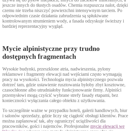
jeszcze innych do tłustych osadów. Chemia rozpuszcza nalot, dzięki
czemu nie trzeba niszczyć powierzchni intensywnym tarciem. Po
odpowiednim czasie działania zabrudzenia są spłukiwane
kontrolowanym strumieniem wody, a fasada odzyskuje świeższy i
bardziej reprezentacyjny wygląd.
Mycie alpinistyczne przy trudno
dostępnych fragmentach
Wysokie budynki, przeszklone atria, nadwieszenia, pylony
reklamowe i fragmenty elewacji nad wejściami często wymagają
pracy na wysokości. Technologia mycia alpinistycznego pozwala
dotrzeć tam, gdzie ustawienie rusztowania byłoby zbyt kosztowne,
czasochłonne albo utrudniałoby funkcjonowanie firmy. Alpiniści
przemysłowi mogą czyścić wybrane strefy fasady etapami, bez
konieczności wyłączania całego obiektu z użytkowania.
To szczególnie ważne w przypadku hoteli, galerii handlowych, biur
i salonów sprzedaży, gdzie liczy się ciągłość obsługi klientów. Prace
można zaplanować tak, aby ograniczyć uciążliwości dla
pracowników, gości i najemców. Profesjonalne
mycie elewacji we