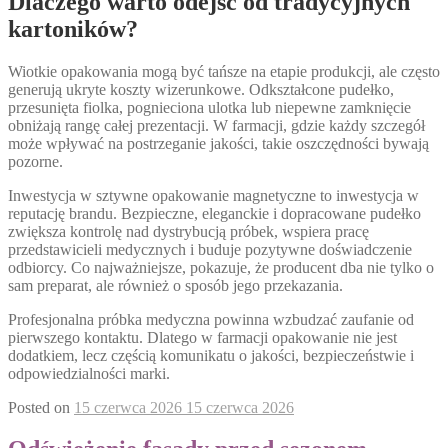
Dlaczego warto odejść od tradycyjnych
kartoników?
Wiotkie opakowania mogą być tańsze na etapie produkcji, ale często
generują ukryte koszty wizerunkowe. Odkształcone pudełko,
przesunięta fiolka, pognieciona ulotka lub niepewne zamknięcie
obniżają rangę całej prezentacji. W farmacji, gdzie każdy szczegół
może wpływać na postrzeganie jakości, takie oszczędności bywają
pozorne.
Inwestycja w sztywne opakowanie magnetyczne to inwestycja w
reputację brandu. Bezpieczne, eleganckie i dopracowane pudełko
zwiększa kontrolę nad dystrybucją próbek, wspiera pracę
przedstawicieli medycznych i buduje pozytywne doświadczenie
odbiorcy. Co najważniejsze, pokazuje, że producent dba nie tylko o
sam preparat, ale również o sposób jego przekazania.
Profesjonalna próbka medyczna powinna wzbudzać zaufanie od
pierwszego kontaktu. Dlatego w farmacji opakowanie nie jest
dodatkiem, lecz częścią komunikatu o jakości, bezpieczeństwie i
odpowiedzialności marki.
Posted on
15 czerwca 2026
15 czerwca 2026