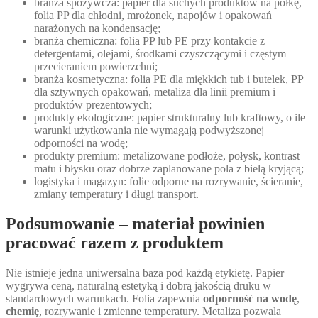
branża spożywcza: papier dla suchych produktów na półkę,
folia PP dla chłodni, mrożonek, napojów i opakowań
narażonych na kondensację;
branża chemiczna: folia PP lub PE przy kontakcie z
detergentami, olejami, środkami czyszczącymi i częstym
przecieraniem powierzchni;
branża kosmetyczna: folia PE dla miękkich tub i butelek, PP
dla sztywnych opakowań, metaliza dla linii premium i
produktów prezentowych;
produkty ekologiczne: papier strukturalny lub kraftowy, o ile
warunki użytkowania nie wymagają podwyższonej
odporności na wodę;
produkty premium: metalizowane podłoże, połysk, kontrast
matu i błysku oraz dobrze zaplanowane pola z bielą kryjącą;
logistyka i magazyn: folie odporne na rozrywanie, ścieranie,
zmiany temperatury i długi transport.
Podsumowanie – materiał powinien
pracować razem z produktem
Nie istnieje jedna uniwersalna baza pod każdą etykietę. Papier
wygrywa ceną, naturalną estetyką i dobrą jakością druku w
standardowych warunkach. Folia zapewnia
odporność na wodę
,
chemię
, rozrywanie i zmienne temperatury. Metaliza pozwala