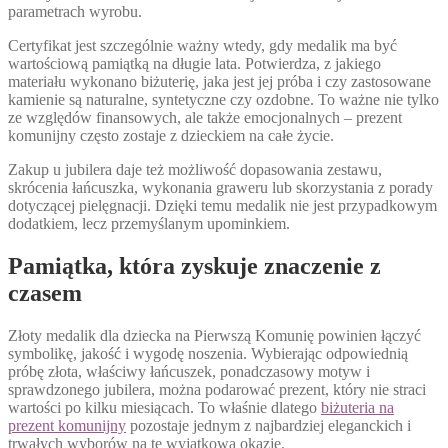
parametrach wyrobu.
Certyfikat jest szczególnie ważny wtedy, gdy medalik ma być
wartościową pamiątką na długie lata. Potwierdza, z jakiego
materiału wykonano biżuterię, jaka jest jej próba i czy zastosowane
kamienie są naturalne, syntetyczne czy ozdobne. To ważne nie tylko
ze względów finansowych, ale także emocjonalnych – prezent
komunijny często zostaje z dzieckiem na całe życie.
Zakup u jubilera daje też możliwość dopasowania zestawu,
skrócenia łańcuszka, wykonania graweru lub skorzystania z porady
dotyczącej pielęgnacji. Dzięki temu medalik nie jest przypadkowym
dodatkiem, lecz przemyślanym upominkiem.
Pamiątka, która zyskuje znaczenie z
czasem
Złoty medalik dla dziecka na Pierwszą Komunię powinien łączyć
symbolikę, jakość i wygodę noszenia. Wybierając odpowiednią
próbę złota, właściwy łańcuszek, ponadczasowy motyw i
sprawdzonego jubilera, można podarować prezent, który nie straci
wartości po kilku miesiącach. To właśnie dlatego
biżuteria na
prezent komunijny
pozostaje jednym z najbardziej eleganckich i
trwałych wyborów na tę wyjątkową okazję.