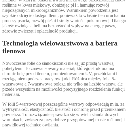
roślinne w kwas mlekowy, obniżając pH i hamując rozwój
niepożądanych mikroorganizmów. Warunkiem powodzenia jest
szybkie odcięcie dostępu tlenu, ponieważ to właśnie tlen uruchamia
procesy psucia, rozwój pleśni i straty wartości pokarmowej. Dlatego
jakość owinięcia beli ma bezpośredni wpływ na energię paszy,
zdrowie zwierząt i opłacalność produkcji.
Technologia wielowarstwowa a bariera
tlenowa
Nowoczesne folie do sianokiszonki nie są już prostą warstwą
polietylenu. To zaawansowany materiał, którego struktura ma
chronić belę przed tlenem, promieniowaniem UV, przebiciami i
rozciąganiem podczas pracy owijarki. Różnica między folią 5-
warstwową a 7-warstwową polega nie tylko na liczbie warstw, ale
przede wszystkim na możliwości precyzyjnego rozdzielenia funkcji
materiału.
W folii 5-warstwowej poszczególne warstwy odpowiadają m.in. za
wytrzymałość, elastyczność, kleistość i ochronę przed przenikaniem
powietrza. To rozwiązanie sprawdza się w wielu standardowych
warunkach, zwłaszcza przy dobrze przygotowanej masie roślinnej i
prawidłowej technice owijania.