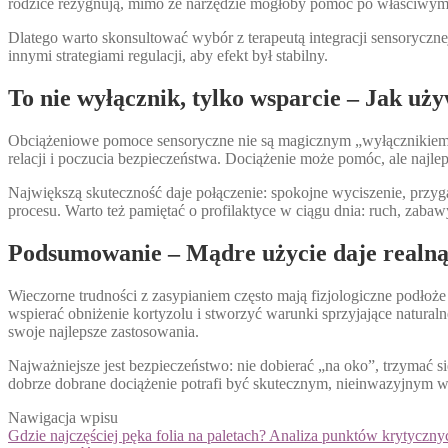
rodzice rezygnują, mimo że narzędzie mogłoby pomóc po właściwym
Dlatego warto skonsultować wybór z terapeutą integracji sensorycznej
innymi strategiami regulacji, aby efekt był stabilny.
To nie wyłącznik, tylko wsparcie – Jak uż
Obciążeniowe pomoce sensoryczne nie są magicznym „wyłącznikiem”, 
relacji i poczucia bezpieczeństwa. Dociążenie może pomóc, ale najlepi
Największą skuteczność daje połączenie: spokojne wyciszenie, przyg
procesu. Warto też pamiętać o profilaktyce w ciągu dnia: ruch, zaba
Podsumowanie – Mądre użycie daje realną
Wieczorne trudności z zasypianiem często mają fizjologiczne podłoż
wspierać obniżenie kortyzolu i stworzyć warunki sprzyjające natural
swoje najlepsze zastosowania.
Najważniejsze jest bezpieczeństwo: nie dobierać „na oko”, trzymać s
dobrze dobrane dociążenie potrafi być skutecznym, nieinwazyjnym wsp
Nawigacja wpisu
Gdzie najczęściej pęka folia na paletach? Analiza punktów krytyczny