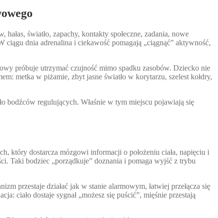
rwowego
w, hałas, światło, zapachy, kontakty społeczne, zadania, nowe
. W ciągu dnia adrenalina i ciekawość pomagają „ciągnąć” aktywność,
rwowy próbuje utrzymać czujność mimo spadku zasobów. Dziecko nie
em: metka w piżamie, zbyt jasne światło w korytarzu, szelest kołdry,
ało bodźców regulujących. Właśnie w tym miejscu pojawiają się
h, który dostarcza mózgowi informacji o położeniu ciała, napięciu i
ści. Taki bodziec „porządkuje” doznania i pomaga wyjść z trybu
zm przestaje działać jak w stanie alarmowym, łatwiej przełącza się
ja: ciało dostaje sygnał „możesz się puścić”, mięśnie przestają