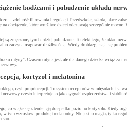
ciążenie bodźcami i pobudzenie układu ne
zoną zdolność filtrowania i regulacji. Przedszkole, szkoła, place zaba
a się na obciążenie, które wrażliwe dzieci odczuwają szczególnie mocno
ej są zmęczone, tym bardziej pobudzone. To efekt tego, że układ ne
 albo zaczyna reagować drażliwością. Wtedy drobiazgi stają się problem
braku rutyny”. Czasem rutyna jest, ale dla danego dziecka wciąż za m
 nerwowy.
epcja, kortyzol i melatonina
kiego, czyli propriocepcji. To system receptorów w mięśniach i stawac
nerwowy często interpretuje to jako sygnał bezpieczeństwa i stabilno
, co wiąże się z tendencją do spadku poziomu kortyzolu. Kiedy organi
 tym wzrostowi produkcji melatoniny. Nie jest to magia, tylko regulac
m snu.