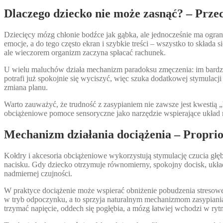
Dlaczego dziecko nie może zasnąć? – Prze
Dziecięcy mózg chłonie bodźce jak gąbka, ale jednocześnie ma ogranic
emocje, a do tego często ekran i szybkie treści – wszystko to skład
ale wieczorem organizm zaczyna spłacać rachunek.
U wielu maluchów działa mechanizm paradoksu zmęczenia: im bardzi
potrafi już spokojnie się wyciszyć, więc szuka dodatkowej stymulacji
zmiana planu.
Warto zauważyć, że trudność z zasypianiem nie zawsze jest kwestią „
obciążeniowe pomoce sensoryczne jako narzędzie wspierające układ
Mechanizm działania dociążenia – Proprioc
Kołdry i akcesoria obciążeniowe wykorzystują stymulację czucia głębo
nacisku. Gdy dziecko otrzymuje równomierny, spokojny docisk, układ 
nadmiernej czujności.
W praktyce dociążenie może wspierać obniżenie pobudzenia stresowego
w tryb odpoczynku, a to sprzyja naturalnym mechanizmom zasypiania, w
trzymać napięcie, oddech się pogłębia, a mózg łatwiej wchodzi w ryt