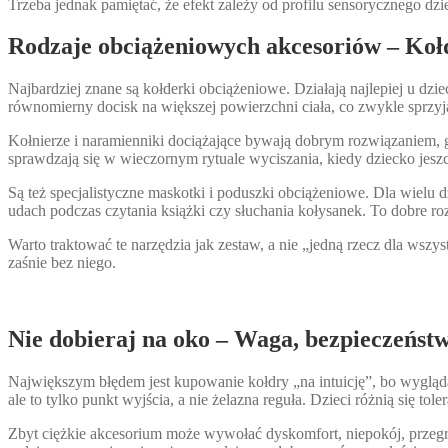
Trzeba jednak pamiętać, że efekt zależy od profilu sensorycznego dzi
Rodzaje obciążeniowych akcesoriów – Kołd
Najbardziej znane są kołderki obciążeniowe. Działają najlepiej u dziec
równomierny docisk na większej powierzchni ciała, co zwykle sprzyj
Kołnierze i naramienniki dociążające bywają dobrym rozwiązaniem, g
sprawdzają się w wieczornym rytuale wyciszania, kiedy dziecko jeszcz
Są też specjalistyczne maskotki i poduszki obciążeniowe. Dla wielu d
udach podczas czytania książki czy słuchania kołysanek. To dobre roz
Warto traktować te narzędzia jak zestaw, a nie „jedną rzecz dla wszyst
zaśnie bez niego.
Nie dobieraj na oko – Waga, bezpieczeństwo
Największym błędem jest kupowanie kołdry „na intuicję”, bo wygląda
ale to tylko punkt wyjścia, a nie żelazna reguła. Dzieci różnią się 
Zbyt ciężkie akcesorium może wywołać dyskomfort, niepokój, przegrze