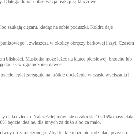
y. Dlatego dobór i obserwacja reakcji są kluczowe.
 albo szukają ciężaru, kładąc na sobie poduszki. Kołdra daje
j „punktowego”, zwłaszcza w okolicy obręczy barkowej i szyi. Czasem
em bliskości. Maskotka może leżeć na klatce piersiowej, brzuchu lub
mują docisk w ograniczonej dawce.
trzecie lepiej zareaguje na krótkie dociążenie w czasie wyciszania i
y ciała dziecka. Najczęściej mówi się o zakresie 10–15% masy ciała,
10% będzie idealne, dla innych za dużo albo za mało.
eciwny do zamierzonego. Zbyt lekkie może nie zadziałać, przez co