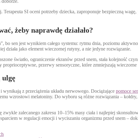
 doborze.
. Terapeuta SI oceni potrzeby dziecka, zaproponuje bezpieczną wagę, p
ywać, żeby naprawdę działało?
bo sen jest wynikiem całego systemu: rytmu dnia, poziomu aktywności,
ej działa jako element wieczornej rutyny, a nie jedyne rozwiązanie.
aszone światło, ograniczenie ekranów przed snem, stała kolejność czyn
wy proprioceptywne, przerwy sensoryczne, które zmniejszają wieczorne 
 ulgę
e i wynikają z przeciążenia układu nerwowego. Dociążające
pomoce se
nemu wzrostowi melatoniny. Do wyboru są różne rozwiązania – kołdry, k
ię zwykle zalecanego zakresu 10–15% masy ciała i najlepiej skonsultow
arciem w regulacji emocji i wyciszaniu organizmu przed snem – dokład
ch