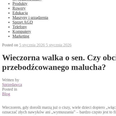
Produkty
Rowery
Edukacja
Maszyny i urządzenia
Sprzęt AGD
Telefony
Komputery
Marketing
Posted on
5 stycznia 2026
5 stycznia 2026
Wieczorna walka o sen. Czy obc
przebodźcowanego malucha?
Written by
Sprzedawca
Posted in
Blog
Wieczorem, gdy dorośli marzą już o ciszy, wiele dzieci dopiero „włąc
oznaczać złych nawyków ani „wymuszania” – bardzo często jest to 