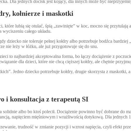
ecka. Dla jednych docisk jest kojący, dla innych może być nieprzyjemn
ry, kołnierze i maskotki
i, które lubią się otulać, śpią „zawinięte” w koc, mocno się przytulają
a wyciszeniu całego układu.
dy dziecko nie toleruje pełnej kołdry albo potrzebuje bodźca bardzie
e nie leży w łóżku, ale już przygotowuje się do snu.
zieci to najbardziej akceptowalna forma, bo łączy dociążenie z poczuci
wiązanie dla dzieci, które nie chcą cięższej kołdry, ale chętnie przyj
kich”. Jedno dziecko potrzebuje kołdry, drugie skorzysta z maskotki, a 
 i konsultacja z terapeutą SI
 solidnie albo bo ktoś polecił. Dociążenie powinno być dobrane do mas
tolerancją, napięciem mięśniowym i wrażliwością dotykową. Dla jednych 
wanie, trudność w zmianie pozycji i wzrost napięcia, czyli efekt prz