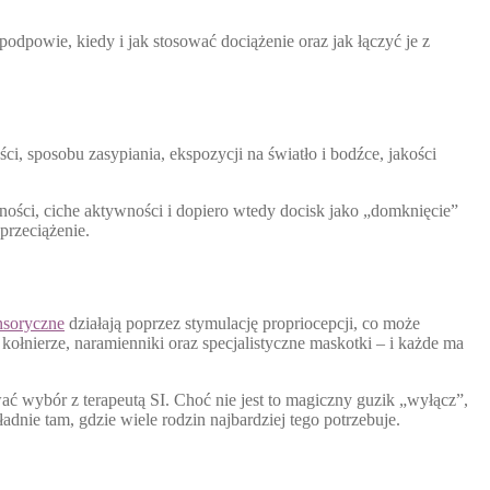
odpowie, kiedy i jak stosować dociążenie oraz jak łączyć je z
 sposobu zasypiania, ekspozycji na światło i bodźce, jakości
ności, ciche aktywności i dopiero wtedy docisk jako „domknięcie”
przeciążenie.
nsoryczne
działają poprzez stymulację propriocepcji, co może
ołnierze, naramienniki oraz specjalistyczne maskotki – i każde ma
ać wybór z terapeutą SI. Choć nie jest to magiczny guzik „wyłącz”,
nie tam, gdzie wiele rodzin najbardziej tego potrzebuje.