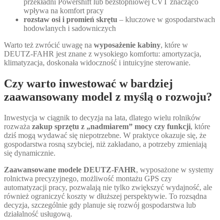
przekładni Powershift lub bezstopniowej CVT znacząco
wpływa na komfort pracy
rozstaw osi i promień skrętu
– kluczowe w gospodarstwach
hodowlanych i sadowniczych
Warto też zwrócić uwagę na
wyposażenie kabiny
, które w
DEUTZ-FAHR jest znane z wysokiego komfortu: amortyzacja,
klimatyzacja, doskonała widoczność i intuicyjne sterowanie.
Czy warto inwestować w bardziej
zaawansowany model z myślą o rozwoju?
Inwestycja w ciągnik to decyzja na lata, dlatego wielu rolników
rozważa
zakup sprzętu z „nadmiarem” mocy czy funkcji
, które
dziś mogą wydawać się niepotrzebne. W praktyce okazuje się, że
gospodarstwa rosną szybciej, niż zakładano, a potrzeby zmieniają
się dynamicznie.
Zaawansowane modele DEUTZ-FAHR
, wyposażone w systemy
rolnictwa precyzyjnego, możliwość montażu GPS czy
automatyzacji pracy, pozwalają nie tylko zwiększyć wydajność, ale
również ograniczyć koszty w dłuższej perspektywie. To rozsądna
decyzja, szczególnie gdy planuje się rozwój gospodarstwa lub
działalność usługową.