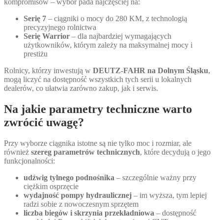
kompromisów – wybór pada najczęściej na:
Serię 7
– ciągniki o mocy do 280 KM, z technologią
precyzyjnego rolnictwa
Serię Warrior
– dla najbardziej wymagających
użytkowników, którym zależy na maksymalnej mocy i
prestiżu
Rolnicy, którzy inwestują w
DEUTZ-FAHR na Dolnym Śląsku
,
mogą liczyć na dostępność wszystkich tych serii u lokalnych
dealerów, co ułatwia zarówno zakup, jak i serwis.
Na jakie parametry techniczne warto
zwrócić uwagę?
Przy wyborze ciągnika istotne są nie tylko moc i rozmiar, ale
również
szereg parametrów technicznych
, które decydują o jego
funkcjonalności:
udźwig tylnego podnośnika
– szczególnie ważny przy
ciężkim osprzęcie
wydajność pompy hydraulicznej
– im wyższa, tym lepiej
radzi sobie z nowoczesnym sprzętem
liczba biegów i skrzynia przekładniowa
– dostępność