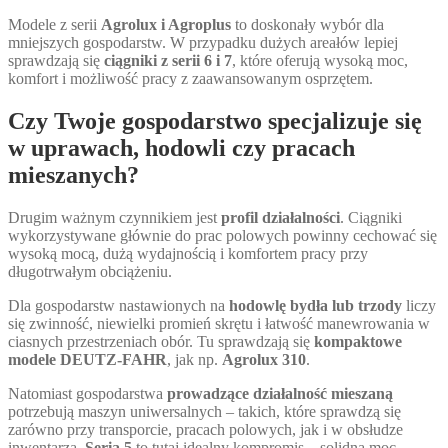
Modele z serii
Agrolux i Agroplus
to doskonały wybór dla
mniejszych gospodarstw. W przypadku dużych areałów lepiej
sprawdzają się
ciągniki z serii 6 i 7
, które oferują wysoką moc,
komfort i możliwość pracy z zaawansowanym osprzętem.
Czy Twoje gospodarstwo specjalizuje się
w uprawach, hodowli czy pracach
mieszanych?
Drugim ważnym czynnikiem jest
profil działalności
. Ciągniki
wykorzystywane głównie do prac polowych powinny cechować się
wysoką mocą, dużą wydajnością i komfortem pracy przy
długotrwałym obciążeniu.
Dla gospodarstw nastawionych na
hodowlę bydła lub trzody
liczy
się zwinność, niewielki promień skrętu i łatwość manewrowania w
ciasnych przestrzeniach obór. Tu sprawdzają się
kompaktowe
modele DEUTZ-FAHR
, jak np.
Agrolux 310
.
Natomiast gospodarstwa
prowadzące działalność mieszaną
potrzebują maszyn uniwersalnych – takich, które sprawdzą się
zarówno przy transporcie, pracach polowych, jak i w obsłudze
inwentarza.
Seria 5
to tutaj idealny kompromis – solidna moc,