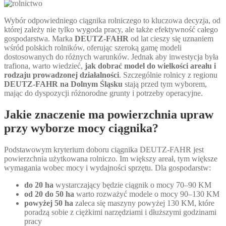
Wybór odpowiedniego ciągnika rolniczego to kluczowa decyzja, od
której zależy nie tylko wygoda pracy, ale także efektywność całego
gospodarstwa. Marka
DEUTZ-FAHR
od lat cieszy się uznaniem
wśród polskich rolników, oferując szeroką gamę modeli
dostosowanych do różnych warunków. Jednak aby inwestycja była
trafiona, warto wiedzieć,
jak dobrać model do wielkości areału i
rodzaju prowadzonej działalności
. Szczególnie rolnicy z regionu
DEUTZ-FAHR na Dolnym Śląsku
stają przed tym wyborem,
mając do dyspozycji różnorodne grunty i potrzeby operacyjne.
Jakie znaczenie ma powierzchnia upraw
przy wyborze mocy ciągnika?
Podstawowym kryterium doboru ciągnika DEUTZ-FAHR jest
powierzchnia użytkowana rolniczo. Im większy areał, tym większe
wymagania wobec mocy i wydajności sprzętu. Dla gospodarstw:
do 20 ha
wystarczający będzie ciągnik o mocy 70–90 KM
od 20 do 50 ha
warto rozważyć modele o mocy 90–130 KM
powyżej 50 ha
zaleca się maszyny powyżej 130 KM, które
poradzą sobie z ciężkimi narzędziami i dłuższymi godzinami
pracy