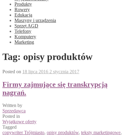
Produkty
Rowery
Edukacja
Maszyny i urządzenia
Sprzęt AGD
Telefony
Komputery
Marketing
Tag:
opisy produktów
Posted on
18 lipca 2016
2 stycznia 2017
Firmy zajmujące się transkrypcją
nagrań.
Written by
Sprzedawca
Posted in
Wyjątkowe oferty
Tagged
copywriter Trójmiasto
,
opisy produktów
,
teksty marketingowe
,