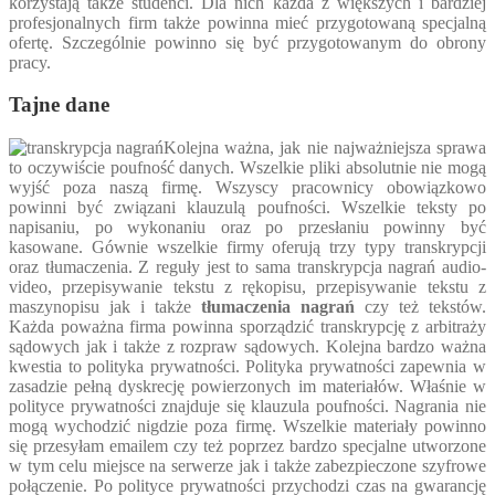
korzystają także studenci. Dla nich każda z większych i bardziej
profesjonalnych firm także powinna mieć przygotowaną specjalną
ofertę. Szczególnie powinno się być przygotowanym do obrony
pracy.
Tajne dane
Kolejna ważna, jak nie najważniejsza sprawa
to oczywiście poufność danych. Wszelkie pliki absolutnie nie mogą
wyjść poza naszą firmę. Wszyscy pracownicy obowiązkowo
powinni być związani klauzulą poufności. Wszelkie teksty po
napisaniu, po wykonaniu oraz po przesłaniu powinny być
kasowane. Gównie wszelkie firmy oferują trzy typy transkrypcji
oraz tłumaczenia. Z reguły jest to sama transkrypcja nagrań audio-
video, przepisywanie tekstu z rękopisu, przepisywanie tekstu z
maszynopisu jak i także
tłumaczenia nagrań
czy też tekstów.
Każda poważna firma powinna sporządzić transkrypcję z arbitraży
sądowych jak i także z rozpraw sądowych. Kolejna bardzo ważna
kwestia to polityka prywatności. Polityka prywatności zapewnia w
zasadzie pełną dyskrecję powierzonych im materiałów. Właśnie w
polityce prywatności znajduje się klauzula poufności. Nagrania nie
mogą wychodzić nigdzie poza firmę. Wszelkie materiały powinno
się przesyłam emailem czy też poprzez bardzo specjalne utworzone
w tym celu miejsce na serwerze jak i także zabezpieczone szyfrowe
połączenie. Po polityce prywatności przychodzi czas na gwarancję