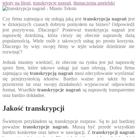
teksty na blogi
,
transkrypcje nagrań
,
tłumaczenia angielski
Czy firma zajmująca się usługą jaką jest
transkrypcja nagrań
jest
w dzisiejszych czasach dobrym pomysłem na biznes? Odpowiedź
jest pozytywna. Dlaczego? Ponieważ transkrypcja nagrań jest
naprawdę dziedziną, która cieszy się obecnie naprawdę dużą
popularnością. Wiele osób z takowych usług po prostu korzysta.
Dlaczego by więc swojej firmy w tejże właśnie dziedzinie nie
rozwinąć?
Jednak musimy wiedzieć, że obecnie na rynku jest już naprawdę
sporo firm, które takowe usługi już nam oferują. Dobra firma
zajmująca się
transkrypcją nagrań
musi zdecydowanie wyróżniać
się przejrzystością tekstów. Bardzo ważne jest także by na
przestrzeni lat oraz swojej działalności wypracować odpowiedni
format. Wszelkie
transkrypcje nagrań
są naprawdę transparentne
oraz bardzo dokładne.
Jakość transkrypcji
Świetnym przykładem są transkrypcje rozpraw. Są to już bardziej
poważne
transkrypcje nagrań.
Muszą być przede wszystkim
bardzo konkretne oraz łatwe w nawigacji. Z
transkrypcji nagrań