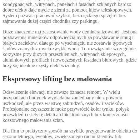
kondygnacjach, witrynach, panelach i fasadach szklanych bardzo
dobre efekty daje mycie z ziemi za pomocą kijów teleskopowych.
System pozwala pracować szybko, bez ciężkiego sprzętu i bez
zajmowania dużej części chodnika czy parkingu.
Duże znaczenie ma zastosowanie wody demineralizowanej. Jest ona
pozbawiona minerałów odpowiedzialnych za powstawanie smug i
białych zacieków, dlatego po wyschnięciu nie zostawia typowych
śladów znanych z mycia zwykłą wodą. To rozwiązanie szczególnie
korzystne przy dużych przeszkleniach, witrynach sklepowych,
aluminiowych profilach i nowoczesnych fasadach biurowych, gdzie
liczy się idealnie czysty efekt wizualny.
Ekspresowy lifting bez malowania
Odświeżenie elewacji nie zawsze oznacza remont. W wielu
przypadkach budynek wygląda na zaniedbany nie z powodu
uszkodzeń, ale przez warstwę zabrudzeń, osadów i zacieków.
Profesjonalne czyszczenie może przywrócić kolor tynku, połysk
przeszkleń i estetykę detali architektonicznych bez konieczności
kosztownego malowania ścian.
Dla firm to praktyczny sposób na szybkie przygotowanie obiektu do
sezonu letniego, eventów, zwiększonego ruchu klientów lub