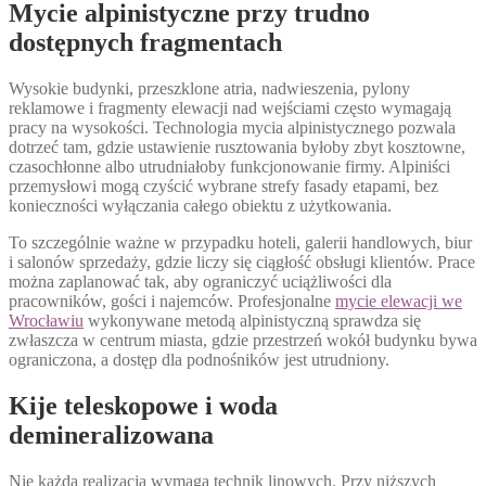
Mycie alpinistyczne przy trudno
dostępnych fragmentach
Wysokie budynki, przeszklone atria, nadwieszenia, pylony
reklamowe i fragmenty elewacji nad wejściami często wymagają
pracy na wysokości. Technologia mycia alpinistycznego pozwala
dotrzeć tam, gdzie ustawienie rusztowania byłoby zbyt kosztowne,
czasochłonne albo utrudniałoby funkcjonowanie firmy. Alpiniści
przemysłowi mogą czyścić wybrane strefy fasady etapami, bez
konieczności wyłączania całego obiektu z użytkowania.
To szczególnie ważne w przypadku hoteli, galerii handlowych, biur
i salonów sprzedaży, gdzie liczy się ciągłość obsługi klientów. Prace
można zaplanować tak, aby ograniczyć uciążliwości dla
pracowników, gości i najemców. Profesjonalne
mycie elewacji we
Wrocławiu
wykonywane metodą alpinistyczną sprawdza się
zwłaszcza w centrum miasta, gdzie przestrzeń wokół budynku bywa
ograniczona, a dostęp dla podnośników jest utrudniony.
Kije teleskopowe i woda
demineralizowana
Nie każda realizacja wymaga technik linowych. Przy niższych