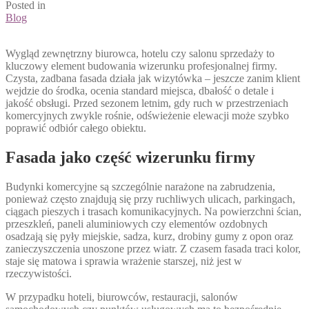
Posted in
Blog
Wygląd zewnętrzny biurowca, hotelu czy salonu sprzedaży to
kluczowy element budowania wizerunku profesjonalnej firmy.
Czysta, zadbana fasada działa jak wizytówka – jeszcze zanim klient
wejdzie do środka, ocenia standard miejsca, dbałość o detale i
jakość obsługi. Przed sezonem letnim, gdy ruch w przestrzeniach
komercyjnych zwykle rośnie, odświeżenie elewacji może szybko
poprawić odbiór całego obiektu.
Fasada jako część wizerunku firmy
Budynki komercyjne są szczególnie narażone na zabrudzenia,
ponieważ często znajdują się przy ruchliwych ulicach, parkingach,
ciągach pieszych i trasach komunikacyjnych. Na powierzchni ścian,
przeszkleń, paneli aluminiowych czy elementów ozdobnych
osadzają się pyły miejskie, sadza, kurz, drobiny gumy z opon oraz
zanieczyszczenia unoszone przez wiatr. Z czasem fasada traci kolor,
staje się matowa i sprawia wrażenie starszej, niż jest w
rzeczywistości.
W przypadku hoteli, biurowców, restauracji, salonów