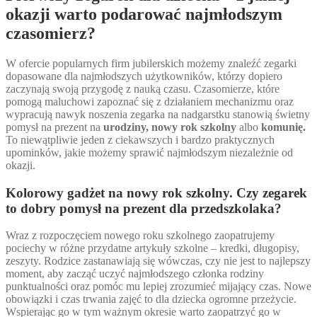
okazji warto podarować najmłodszym
czasomierz?
W ofercie popularnych firm jubilerskich możemy znaleźć zegarki
dopasowane dla najmłodszych użytkowników, którzy dopiero
zaczynają swoją przygodę z nauką czasu. Czasomierze, które
pomogą maluchowi zapoznać się z działaniem mechanizmu oraz
wypracują nawyk noszenia zegarka na nadgarstku stanowią świetny
pomysł na prezent na
urodziny, nowy rok szkolny
albo
komunię.
To niewątpliwie jeden z ciekawszych i bardzo praktycznych
upominków, jakie możemy sprawić najmłodszym niezależnie od
okazji.
Kolorowy gadżet na nowy rok szkolny. Czy zegarek
to dobry pomysł na prezent dla przedszkolaka?
Wraz z rozpoczęciem nowego roku szkolnego zaopatrujemy
pociechy w różne przydatne artykuły szkolne – kredki, długopisy,
zeszyty. Rodzice zastanawiają się wówczas, czy nie jest to najlepszy
moment, aby zacząć uczyć najmłodszego członka rodziny
punktualności oraz pomóc mu lepiej zrozumieć mijający czas. Nowe
obowiązki i czas trwania zajęć to dla dziecka ogromne przeżycie.
Wspierając go w tym ważnym okresie warto zaopatrzyć go w