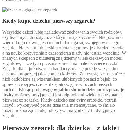
Kiedy kupić dziecku pierwszy zegarek?
Wszystkie dzieci lubią naśladować zachowania swoich rodziców,
czy też innych dorosłych, z którymi mają styczność. Nie powinno
więc nikogo dziwić, jeśli maluch domaga się swojego własnego
zegarka. Na rynku jubilerskim oferta zegarków jest bardzo szeroka,
a na naukę korzystania z czasomierza nigdy nie jest za wcześnie. W
znanych sklepach z biżuterią znajdziemy wiele ciekawych modeli
zegarków, także tych przeznaczonych na małe dziecięce rączki.
Zegarki dla najmłodszych charakteryzują się przede wszystkim
ciekawą propozycją dostępnych kolorów. Zdarza się, że niektóre z
nich ozdobione są wizerunkiem ulubionych postaci z bajek, co
sprawia, że są jeszcze bardziej atrakcyjne w oczach naszych
pociech. Biorąc pod uwagę
w jakim stopniu dziecko rozpoznaje
liczby
możemy przyjąć, jaki jest odpowiedni wiek do otrzymania
pierwszego zegarka. Kiedy dziecko zna cyfry arabskie, potrafi
liczyć i wykonywać proste działania matematyczne, to śmiało
można rozpocząć naukę odczytywania godzin z tradycyjnego
zegarka.
Pierwszy zegarek dla dziecka – z jakiej