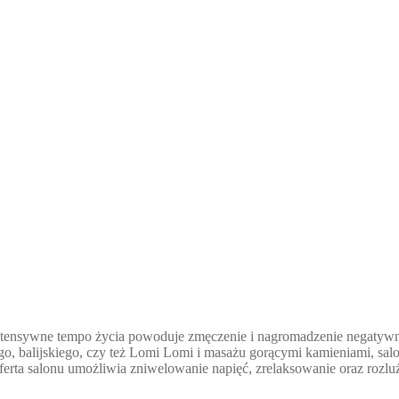
 intensywne tempo życia powoduje zmęczenie i nagromadzenie negatywn
, balijskiego, czy też Lomi Lomi i masażu gorącymi kamieniami, salon o
Oferta salonu umożliwia zniwelowanie napięć, zrelaksowanie oraz rozluź