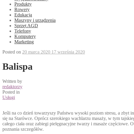
Produkty
Rowery
Edukacja
Maszyny i urządzenia
Sprzęt AGD
Telefony
Komputery
Marketing
Posted on
20 marca 2020
17 września 2020
Balispa
Written by
redaktorzy
Posted in
Usługi
Jeśli na co dzień towarzyszy Państwu wysoki poziom stresu, a zbyt
się na Starówce. Oprócz szerokiego wachlarzu masaży, w tym tajskiego
całego ciała oraz zabiegi pielęgnacyjne twarzy i masaże częściowe. 
poznania szczegółów.